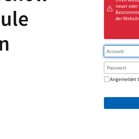
neuer oder
ule
Bestimmte 
der Websit
n
Angemeldet 