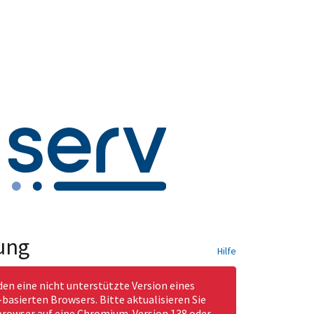
ung
Hilfe
den eine nicht unterstützte Version eines
asierten Browsers. Bitte aktualisieren Sie
rowser auf eine Chromium-Version 138 oder