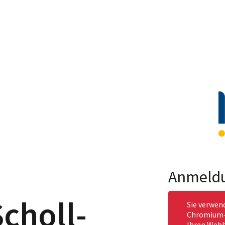
Anmeld
choll-
Sie verwen
Chromium-b
Ihren Webb